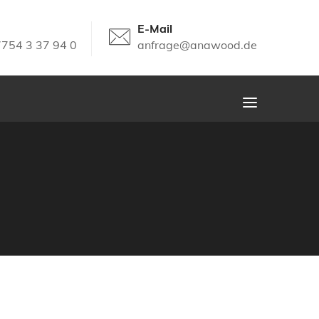
E-Mail
7754 3 37 94 0
anfrage@anawood.de