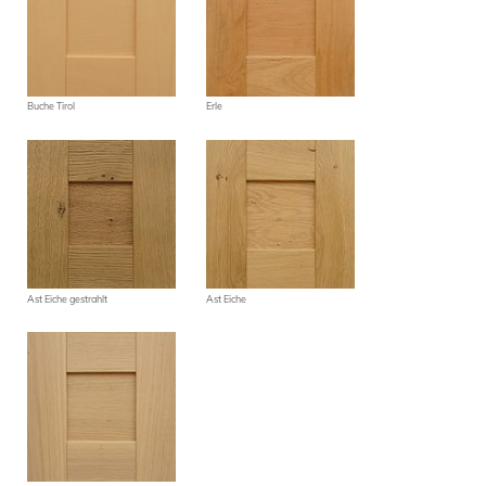
Buche Tirol
Erle
Ast Eiche gestrahlt
Ast Eiche